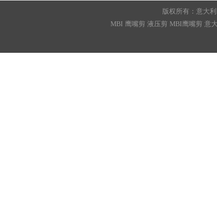
版权所有：
意大利
MBI
鹰嘴剪
液压剪
MBI鹰嘴剪
意大